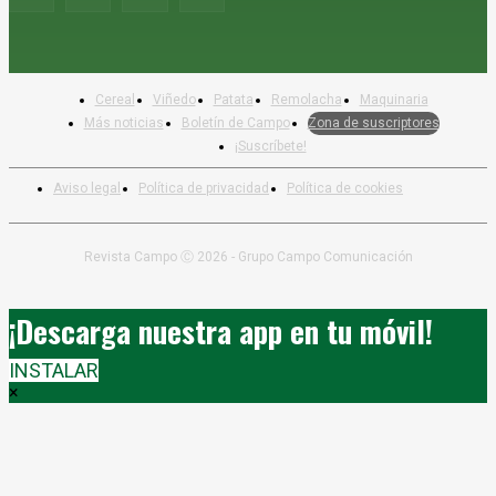
Cereal
Viñedo
Patata
Remolacha
Maquinaria
Más noticias
Boletín de Campo
Zona de suscriptores
¡Suscríbete!
Aviso legal
Política de privacidad
Política de cookies
Revista Campo Ⓒ 2026 - Grupo Campo Comunicación
¡Descarga nuestra app en tu móvil!
INSTALAR
×