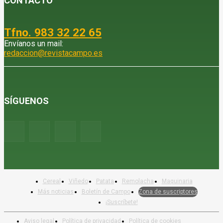
CONTACTO
Tfno. 983 32 22 65
Envíanos un mail:
redaccion@revistacampo.es
SÍGUENOS
Cereal
Viñedo
Patata
Remolacha
Maquinaria
Más noticias
Boletín de Campo
Zona de suscriptores
¡Suscríbete!
Aviso legal
Política de privacidad
Política de cookies