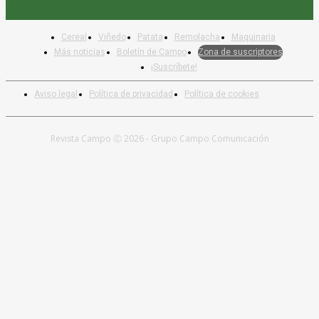
Cereal
Viñedo
Patata
Remolacha
Maquinaria
Más noticias
Boletín de Campo
Zona de suscriptores
¡Suscríbete!
Aviso legal
Política de privacidad
Política de cookies
Revista Campo Ⓒ 2026 - Grupo Campo Comunicación