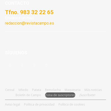
CONTACTO
Tfno. 983 32 22 65
Envíanos un mail:
redaccion@revistacampo.es
SÍGUENOS
Cereal
Viñedo
Patata
Remolacha
Maquinaria
Más noticias
Boletín de Campo
Zona de suscriptores
¡Suscríbete!
Aviso legal
Política de privacidad
Política de cookies