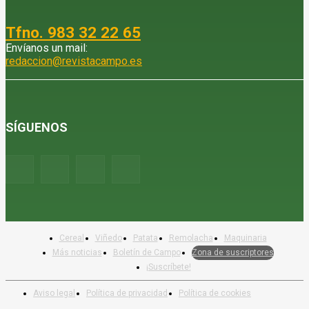
Tfno. 983 32 22 65
Envíanos un mail:
redaccion@revistacampo.es
SÍGUENOS
Cereal
Viñedo
Patata
Remolacha
Maquinaria
Más noticias
Boletín de Campo
Zona de suscriptores
¡Suscríbete!
Aviso legal
Política de privacidad
Política de cookies