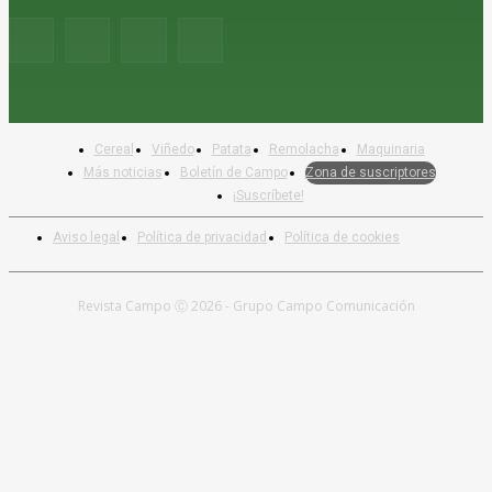
Cereal
Viñedo
Patata
Remolacha
Maquinaria
Más noticias
Boletín de Campo
Zona de suscriptores
¡Suscríbete!
Aviso legal
Política de privacidad
Política de cookies
Revista Campo Ⓒ 2026 - Grupo Campo Comunicación