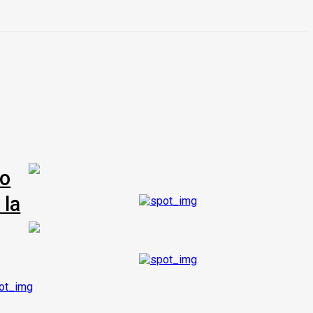
co
 la