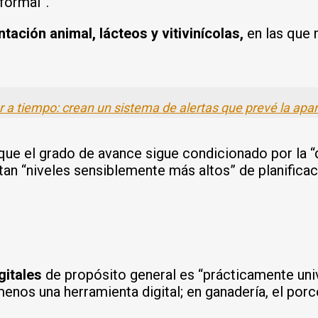
formal”.
ntación animal, lácteos y vitivinícolas,
en las que 
r a tiempo: crean un sistema de alertas que prevé la apar
 que el grado de avance sigue condicionado por la
 “niveles sensiblemente más altos” de planificació
gitales
de propósito general es “prácticamente univ
menos una herramienta digital; en ganadería, el porce