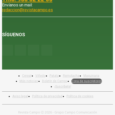
Envíanos un mail:
redaccion@revistacampo.es
SÍGUENOS
Cereal
Viñedo
Patata
Remolacha
Maquinaria
Más noticias
Boletín de Campo
Zona de suscriptores
¡Suscríbete!
Aviso legal
Política de privacidad
Política de cookies
Revista Campo Ⓒ 2026 - Grupo Campo Comunicación