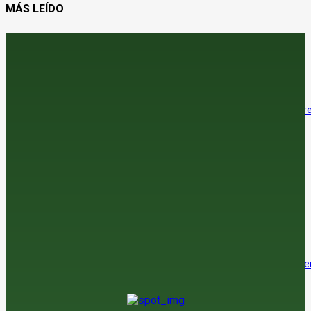
MÁS LEÍDO
Jerez adelanta su vendimia por las altas temperaturas
6 de agosto de 2026
El precio del trigo sube en el mercado internacional, con un tímido re
en las lonjas españolas
6 de agosto de 2026
El sector del regadío alerta del impacto económico de considerar
residuos a los sedimentos de las balsas
6 de agosto de 2026
El verdadero reto ya no es abrir mercados. Es elegir en cuáles crece
6 de agosto de 2026