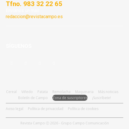
Tfno. 983 32 22 65
Envíanos un mail:
redaccion@revistacampo.es
SÍGUENOS
Cereal
Viñedo
Patata
Remolacha
Maquinaria
Más noticias
Boletín de Campo
Zona de suscriptores
¡Suscríbete!
Aviso legal
Política de privacidad
Política de cookies
Revista Campo Ⓒ 2026 - Grupo Campo Comunicación