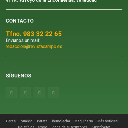
47195
Arroyo de la Encomienda, Valladolid
CONTACTO
Tfno. 983 32 22 65
Envíanos un mail:
redaccion@revistacampo.es
SÍGUENOS
Cereal
Viñedo
Patata
Remolacha
Maquinaria
Más noticias
Boletín de Campo
Zona de suscriptores
¡Suscríbete!